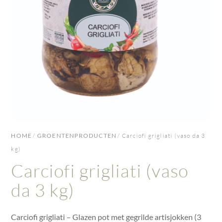
HOME
/
GROENTENPRODUCTEN
/ Carciofi grigliati (vaso da 3
kg)
Carciofi grigliati (vaso
da 3 kg)
Carciofi grigliati – Glazen pot met gegrilde artisjokken (3