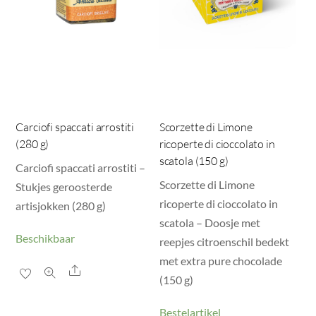
Carciofi spaccati arrostiti
Scorzette di Limone
(280 g)
ricoperte di cioccolato in
scatola (150 g)
Carciofi spaccati arrostiti –
Scorzette di Limone
Stukjes geroosterde
ricoperte di cioccolato in
artisjokken (280 g)
scatola – Doosje met
Beschikbaar
reepjes citroenschil bedekt
met extra pure chocolade
Share
(150 g)
Bestelartikel