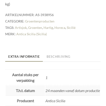
kg)
ARTIKELNUMMER:
AS-3938956
CATEGORIE:
Groentenproducten
TAGS:
Artisjok
,
Groenten
,
Hartig
,
Horeca
,
Sicilië
MERK:
Antica Sicilia (Sicilia)
EXTRA INFORMATIE
BESCHRIJVING
Aantal stuks per
1
verpakking
T.h.t. datum
24 maanden vanaf datum productie
Producent
Antica Sicilia