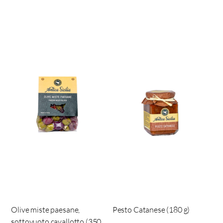
Olive miste paesane,
Pesto Catanese (180 g)
sottovuoto cavallotto (350