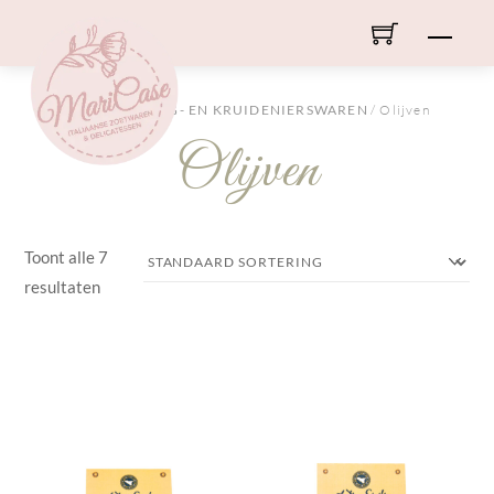
Skip
Men
to
content
HOME
/
DROOG- EN KRUIDENIERSWAREN
/ Olijven
Olijven
Toont alle 7
resultaten