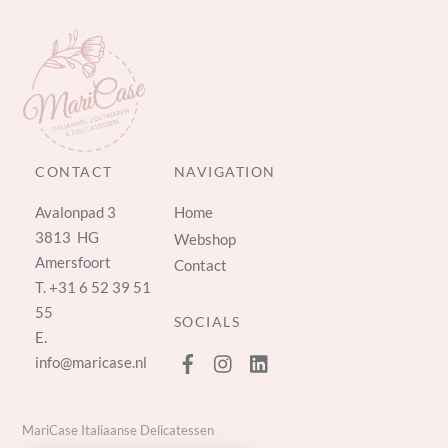
CONTACT
NAVIGATION
Avalonpad 3
Home
3813 HG
Webshop
Amersfoort
Contact
T.
+31 6 52 39 51
55
SOCIALS
E.
info@maricase.nl
MariCase Italiaanse Delicatessen