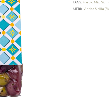
TAGS:
Hartig
,
Mix
,
Sicil
MERK:
Antica Sicilia (Si