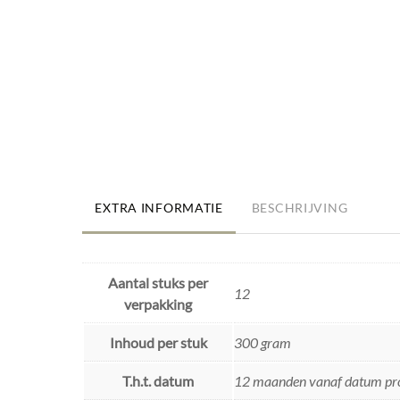
EXTRA INFORMATIE
BESCHRIJVING
Aantal stuks per
12
verpakking
Inhoud per stuk
300 gram
T.h.t. datum
12 maanden vanaf datum pr