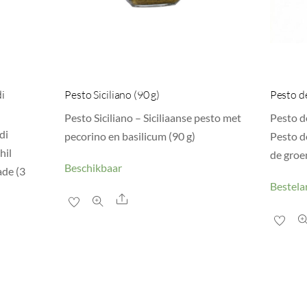
di
Pesto Siciliano (90 g)
Pesto de
Pesto Siciliano – Siciliaanse pesto met
Pesto de
di
pecorino en basilicum (90 g)
Pesto de
hil
de groen
Beschikbaar
ade (3
Bestelar
Share