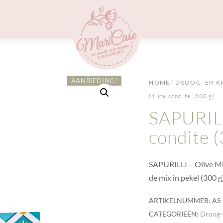
Menu
AANBIEDING!
HOME
/
DROOG- EN K
Miste condite (300 g)
SAPURILL
condite (
SAPURILLI – Olive Mi
de mix in pekel (300 g
ARTIKELNUMMER:
AS
CATEGORIEËN:
Droog-