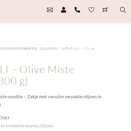
Sea
RUIDENIERSWAREN
/
OLIJVEN
/ SAPURILLI – Olive
I – Olive Miste
300 g)
ste condite – Zakje met vacuüm verpakte olijven in
)
-7063
 en kruidenierswaren
,
Olijven