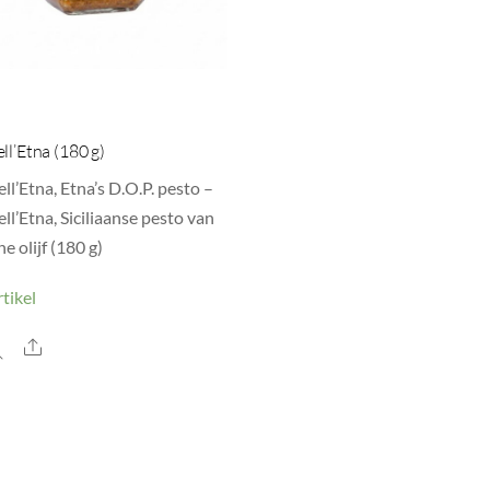
ll’Etna (180 g)
ll’Etna, Etna’s D.O.P. pesto –
ll’Etna, Siciliaanse pesto van
e olijf (180 g)
tikel
Share