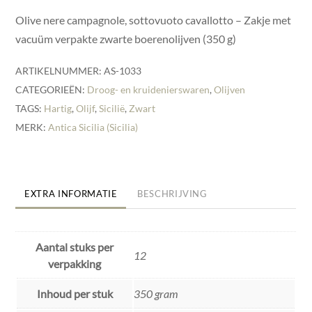
Olive nere campagnole, sottovuoto cavallotto – Zakje met
vacuüm verpakte zwarte boerenolijven (350 g)
ARTIKELNUMMER:
AS-1033
CATEGORIEËN:
Droog- en kruidenierswaren
,
Olijven
TAGS:
Hartig
,
Olijf
,
Sicilië
,
Zwart
MERK:
Antica Sicilia (Sicilia)
EXTRA INFORMATIE
BESCHRIJVING
Aantal stuks per
12
verpakking
Inhoud per stuk
350 gram