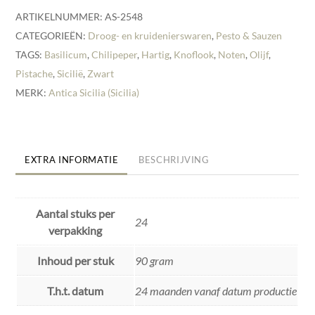
ARTIKELNUMMER:
AS-2548
CATEGORIEËN:
Droog- en kruidenierswaren
,
Pesto & Sauzen
TAGS:
Basilicum
,
Chilipeper
,
Hartig
,
Knoflook
,
Noten
,
Olijf
,
Pistache
,
Sicilië
,
Zwart
MERK:
Antica Sicilia (Sicilia)
EXTRA INFORMATIE
BESCHRIJVING
Aantal stuks per
24
verpakking
Inhoud per stuk
90 gram
T.h.t. datum
24 maanden vanaf datum productie