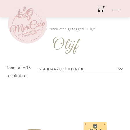
Skip
Men
to
content
HOME
/ Producten getagged “Olijf”
Olijf
Toont alle 15
resultaten