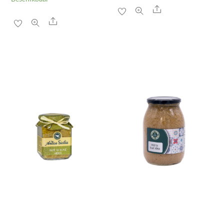
Share
Share