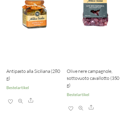
Antipasto alla Siciliana (280
Olive nere campagnole,
g)
sottovuoto cavallotto (350
g)
Bestelartikel
Bestelartikel
Share
Share