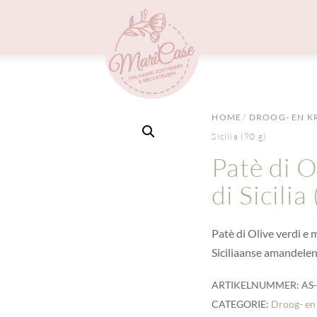
Menu
HOME
/
DROOG- EN K
Sicilia (90 g)
Patè di O
di Sicilia
Patè di Olive verdi e 
Siciliaanse amandelen
ARTIKELNUMMER:
AS
CATEGORIE:
Droog- en