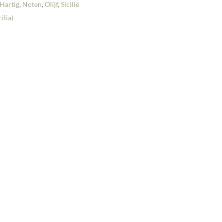
Hartig
,
Noten
,
Olijf
,
Sicilië
cilia)