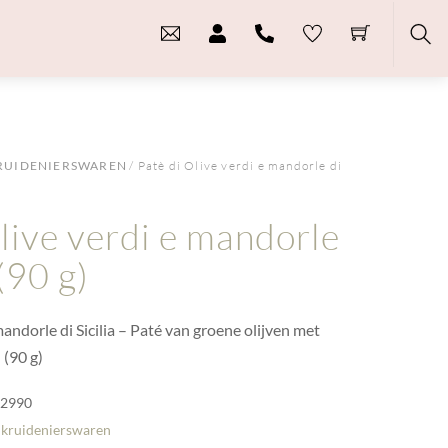
Sea
RUIDENIERSWAREN
/ Patè di Olive verdi e mandorle di
live verdi e mandorle
 (90 g)
mandorle di Sicilia – Paté van groene olijven met
 (90 g)
-2990
 kruidenierswaren