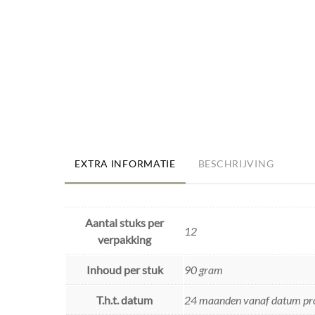
EXTRA INFORMATIE
BESCHRIJVING
Aantal stuks per
12
verpakking
Inhoud per stuk
90 gram
T.h.t. datum
24 maanden vanaf datum pr