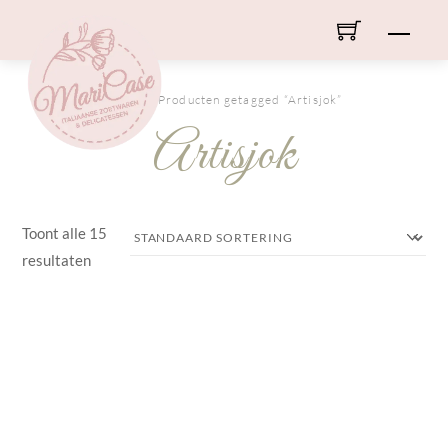
Skip
Men
to
content
HOME
/ Producten getagged “Artisjok”
Artisjok
Toont alle 15
resultaten