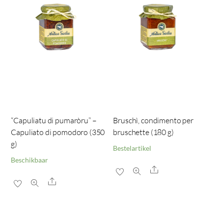
“Capuliatu di pumaròru” –
Bruschì, condimento per
Capuliato di pomodoro (350
bruschette (180 g)
g)
Bestelartikel
Beschikbaar
Share
Share