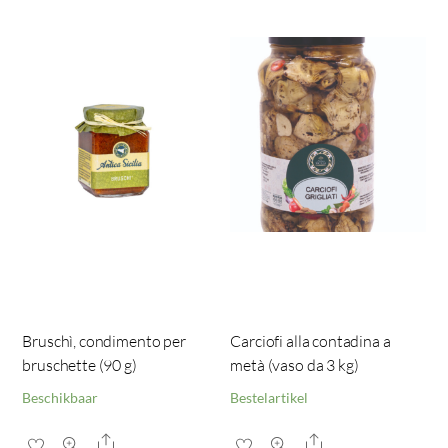
Bruschì, condimento per
Carciofi alla contadina a
bruschette (90 g)
metà (vaso da 3 kg)
Beschikbaar
Bestelartikel
Share
Share