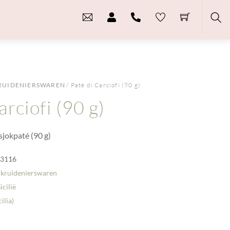
Sea
RUIDENIERSWAREN
/ Patè di Carciofi (90 g)
arciofi (90 g)
isjokpaté (90 g)
-3116
 kruidenierswaren
icilië
cilia)