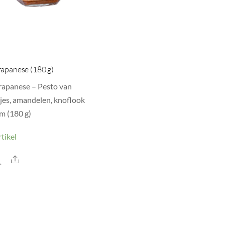
rapanese (180 g)
rapanese – Pesto van
jes, amandelen, knoflook
um (180 g)
tikel
Share