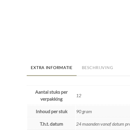
EXTRA INFORMATIE
BESCHRIJVING
Aantal stuks per
12
verpakking
Inhoud per stuk
90 gram
T.h.t. datum
24 maanden vanaf datum pr