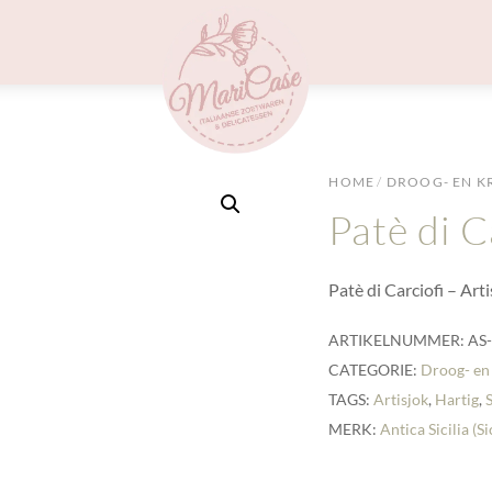
Menu
HOME
/
DROOG- EN K
Patè di C
Patè di Carciofi – Art
ARTIKELNUMMER:
AS
CATEGORIE:
Droog- en
TAGS:
Artisjok
,
Hartig
,
S
MERK:
Antica Sicilia (Si