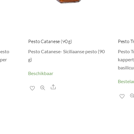
Pesto Catanese (90 g)
Pesto T
pesto
Pesto Catanese- Siciliaanse pesto (90
Pesto T
eper
g)
kappert
basilic
Beschikbaar
Bestelar
Share