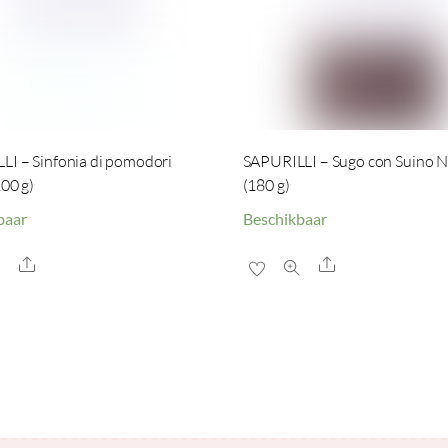
LI – Sinfonia di pomodori
SAPURILLI – Sugo con Suino 
200 g)
(180 g)
baar
Beschikbaar
Share
Share