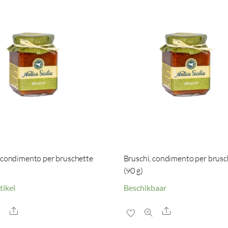
 condimento per bruschette
Bruschì, condimento per brusc
(90 g)
tikel
Beschikbaar
Share
Share