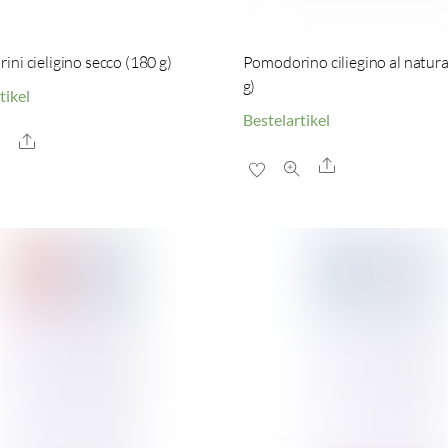
ni cieligino secco (180 g)
Pomodorino ciliegino al natura
g)
tikel
Bestelartikel
Share
Share