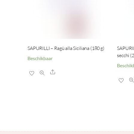
SAPURILLI – Ragù alla Siciliana (180 g)
SAPURIL
secchi (
Beschikbaar
Beschik
Share