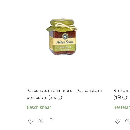
“Capuliatu di pumaròru” – Capuliato di
Bruschì,
pomodoro (350 g)
(180 g)
Beschikbaar
Bestelar
Share