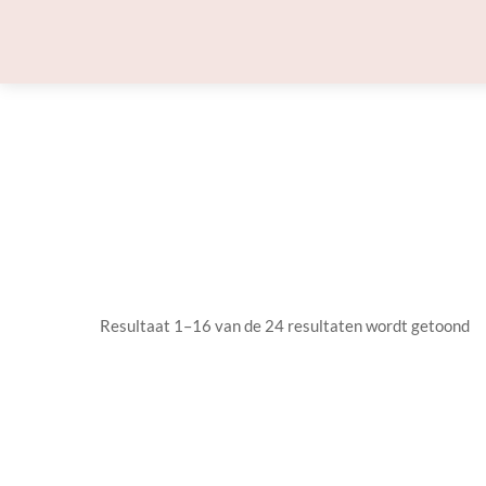
Skip
to
content
Resultaat 1–16 van de 24 resultaten wordt getoond