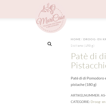
Menu
HOME
/
DROOG- EN K
Siciliano (180 g)
Patè di 
Pistacchi
Patè di di Pomodoro e
pistache (180 g)
ARTIKELNUMMER:
AS
CATEGORIE:
Droog- en