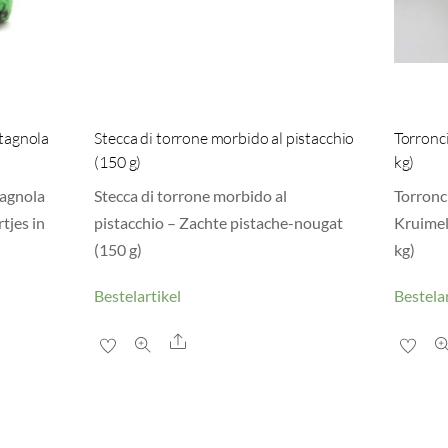
Stagnola
Stecca di torrone morbido al pistacchio
Torroncin
(150 g)
kg)
tagnola
Stecca di torrone morbido al
Torronci
tjes in
pistacchio – Zachte pistache-nougat
Kruimel
(150 g)
kg)
Bestelartikel
Bestelar
Share