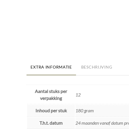
EXTRA INFORMATIE
BESCHRIJVING
Aantal stuks per
12
verpakking
Inhoud per stuk
180 gram
T.h.t. datum
24 maanden vanaf datum pr