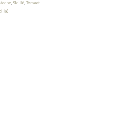
stache
,
Sicilië
,
Tomaat
cilia)