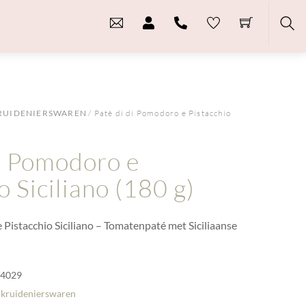
Sea
RUIDENIERSWAREN
/ Patè di di Pomodoro e Pistacchio
di Pomodoro e
o Siciliano (180 g)
 Pistacchio Siciliano – Tomatenpaté met Siciliaanse
-4029
 kruidenierswaren