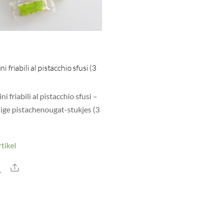
i friabili al pistacchio sfusi (3
ni friabili al pistacchio sfusi –
ige pistachenougat-stukjes (3
tikel
Share