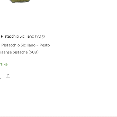
 Pistacchio Siciliano (90 g)
 Pistacchio Siciliano – Pesto
liaanse pistache (90 g)
tikel
Share