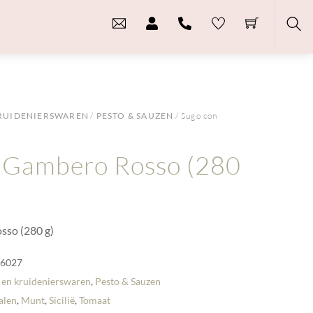
Sea
RUIDENIERSWAREN
/
PESTO & SAUZEN
/ Sugo con
 Gambero Rosso (280
sso (280 g)
-6027
 en kruidenierswaren
,
Pesto & Sauzen
alen
,
Munt
,
Sicilië
,
Tomaat