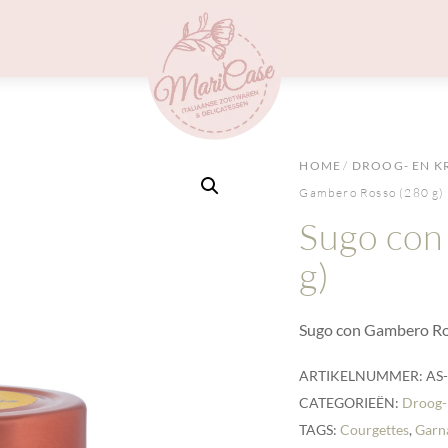
Menu
HOME
/
DROOG- EN K
Gambero Rosso (280 g)
Sugo con
g)
Sugo con Gambero Ro
ARTIKELNUMMER:
AS
CATEGORIEËN:
Droog-
TAGS:
Courgettes
,
Garn