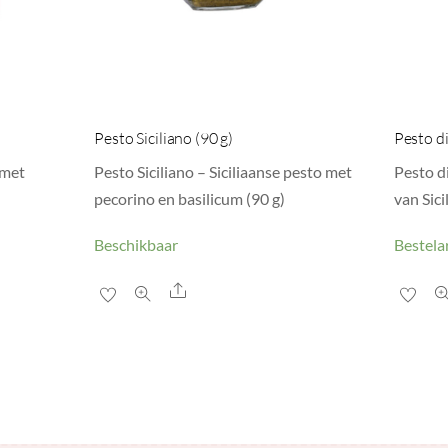
Pesto Siciliano (90 g)
Pesto di
 met
Pesto Siciliano – Siciliaanse pesto met
Pesto di
pecorino en basilicum (90 g)
van Sici
Beschikbaar
Bestelar
Share