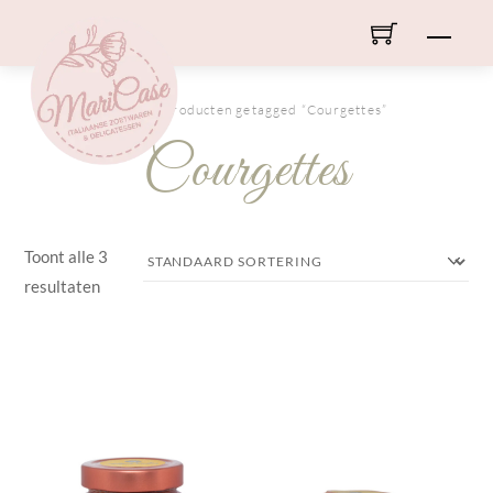
Skip
Men
to
content
HOME
/ Producten getagged “Courgettes”
Courgettes
Toont alle 3
resultaten