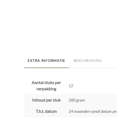
EXTRA INFORMATIE
BESCHRIJVING
Aantal stuks per
12
verpakking
Inhoud per stuk
280 gram
T.h.t. datum
24 maanden vanaf datum pr