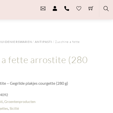
Sea
RUIDENIERSWAREN
/
ANTIPASTI
/ Zucchine a fette
a fette arrostite (280
tite – Gegrilde plakjes courgette (280 g)
-4092
ti
,
Groentenproducten
ettes
,
Sicilië