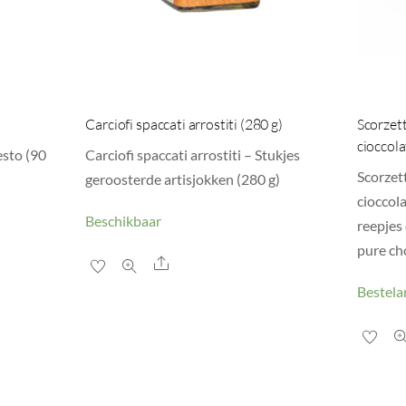
Carciofi spaccati arrostiti (280 g)
Scorzett
cioccola
esto (90
Carciofi spaccati arrostiti – Stukjes
Scorzett
geroosterde artisjokken (280 g)
cioccol
Beschikbaar
reepjes
pure ch
Share
Bestelar