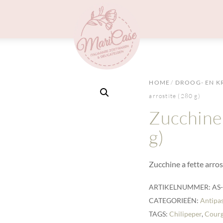
Menu
HOME
/
DROOG- EN K
arrostite (280 g)
Zucchine 
g)
Zucchine a fette arros
ARTIKELNUMMER:
AS
CATEGORIEËN:
Antipas
TAGS:
Chilipeper
,
Courg