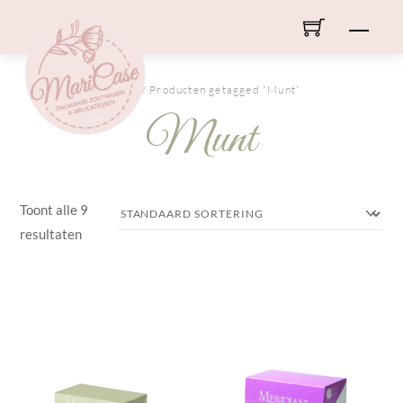
Skip
Men
to
content
HOME
/ Producten getagged “Munt”
Munt
Toont alle 9
resultaten