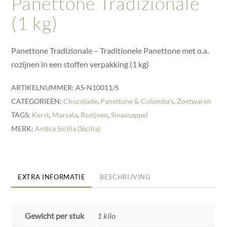
Panettone Tradizionale
(1 kg)
Panettone Tradizionale – Traditionele Panettone met o.a.
rozijnen in een stoffen verpakking (1 kg)
ARTIKELNUMMER:
AS-N10011/S
CATEGORIEËN:
Chocolade
,
Panettone & Colomba's
,
Zoetwaren
TAGS:
Kerst
,
Marsala
,
Rozijnen
,
Sinaasappel
MERK:
Antica Sicilia (Sicilia)
EXTRA INFORMATIE
BESCHRIJVING
Gewicht per stuk
1 kilo