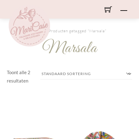
Skip
Men
to
content
HOME
/ Producten getagged “Marsala”
Marsala
Toont alle 2
resultaten