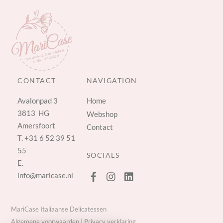
CONTACT
NAVIGATION
Avalonpad 3
Home
3813 HG
Webshop
Amersfoort
Contact
T.
+31 6 52 39 51
55
SOCIALS
E.
info@maricase.nl
MariCase Italiaanse Delicatessen
Algemene voorwaarden
|
Privacy verklaring