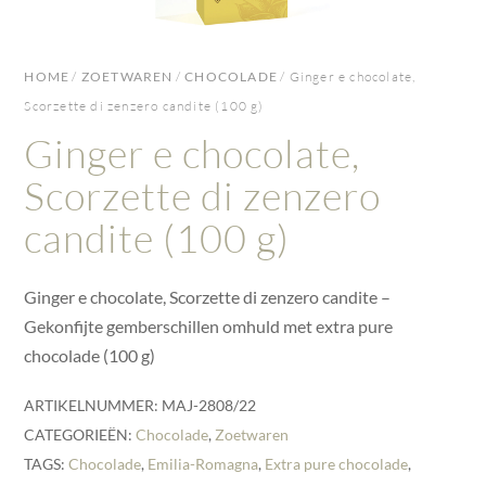
HOME
/
ZOETWAREN
/
CHOCOLADE
/ Ginger e chocolate,
Scorzette di zenzero candite (100 g)
Ginger e chocolate,
Scorzette di zenzero
candite (100 g)
Ginger e chocolate, Scorzette di zenzero candite –
Gekonfijte gemberschillen omhuld met extra pure
chocolade (100 g)
ARTIKELNUMMER:
MAJ-2808/22
CATEGORIEËN:
Chocolade
,
Zoetwaren
TAGS:
Chocolade
,
Emilia-Romagna
,
Extra pure chocolade
,