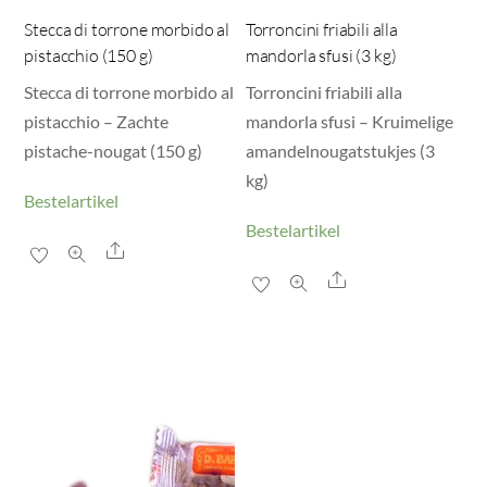
Stecca di torrone morbido al
Torroncini friabili alla
pistacchio (150 g)
mandorla sfusi (3 kg)
Stecca di torrone morbido al
Torroncini friabili alla
pistacchio – Zachte
mandorla sfusi – Kruimelige
pistache-nougat (150 g)
amandelnougatstukjes (3
kg)
Bestelartikel
Bestelartikel
Share
Share