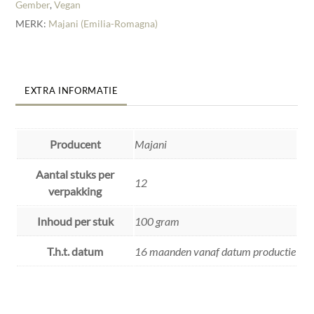
Gember
,
Vegan
MERK:
Majani (Emilia-Romagna)
EXTRA INFORMATIE
Producent
Majani
Aantal stuks per
12
verpakking
Inhoud per stuk
100 gram
T.h.t. datum
16 maanden vanaf datum productie