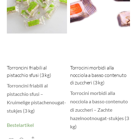
Torroncini friabili al
Torrocini morbidi alla
pistacchio sfusi (3 kg)
nocciola a basso contenuto
di zuccheri (3 kg)
Torroncini friabili al
Torrocini morbidi alla
pistacchio sfusi –
nocciola a basso contenuto
Kruimelige pistachenougat-
di zuccheri – Zachte
stukjes (3 kg)
hazelnootnougat-stukjes (3
Bestelartikel
kg)