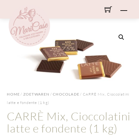
Skip
Men
to
content
HOME
/
ZOETWAREN
/
CHOCOLADE
/ CARRÈ Mix, Cioccolatini
latte e fondente (1 kg)
CARRÈ Mix, Cioccolatini
latte e fondente (1 kg)