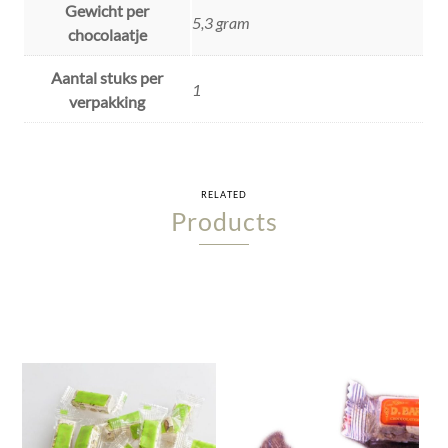
Gewicht per
5,3 gram
chocolaatje
Aantal stuks per
1
verpakking
RELATED
Products