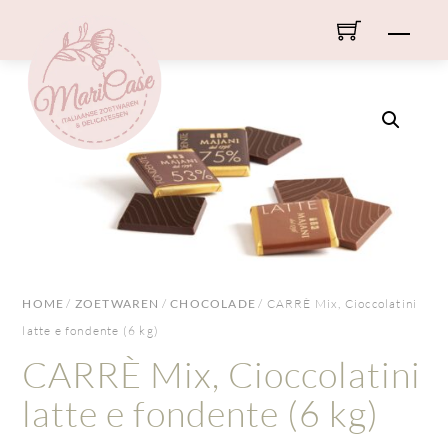
Skip
Men
to
content
HOME
/
ZOETWAREN
/
CHOCOLADE
/ CARRÈ Mix, Cioccolatini
latte e fondente (6 kg)
CARRÈ Mix, Cioccolatini
latte e fondente (6 kg)