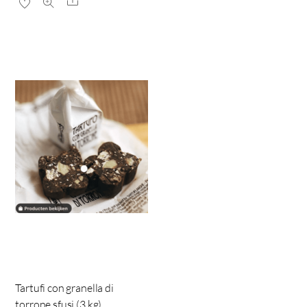
Share
Tartufi con granella di
torrone sfusi (3 kg)