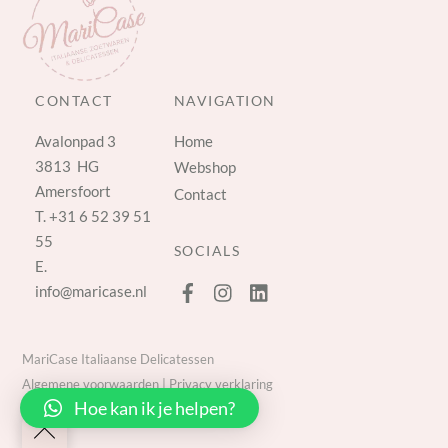
CONTACT
NAVIGATION
Avalonpad 3
Home
3813 HG
Webshop
Amersfoort
Contact
T.
+31 6 52 39 51
55
SOCIALS
E.
info@maricase.nl
MariCase Italiaanse Delicatessen
Algemene voorwaarden
|
Privacy verklaring
Hoe kan ik je helpen?
Back