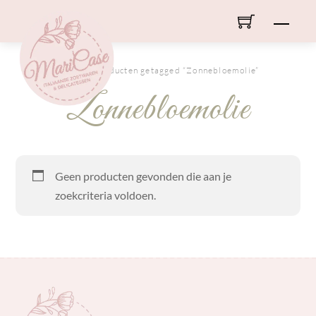
Skip
Men
to
content
HOME
/ Producten getagged “Zonnebloemolie”
Zonnebloemolie
Geen producten gevonden die aan je
zoekcriteria voldoen.