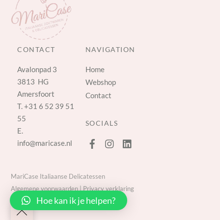
CONTACT
NAVIGATION
Avalonpad 3
Home
3813 HG
Webshop
Amersfoort
Contact
T.
+31 6 52 39 51
55
SOCIALS
E.
info@maricase.nl
MariCase Italiaanse Delicatessen
Algemene voorwaarden
|
Privacy verklaring
Hoe kan ik je helpen?
Back