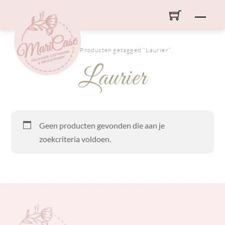
Skip
Men
to
content
HOME
/ Producten getagged “Laurier”
Laurier
Geen producten gevonden die aan je
zoekcriteria voldoen.