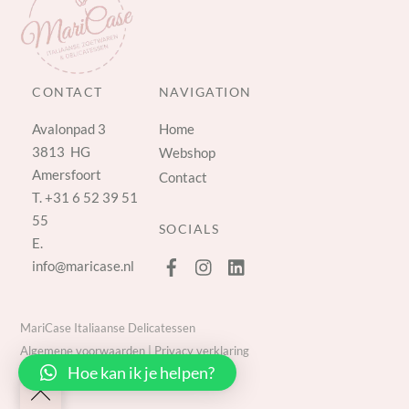
CONTACT
NAVIGATION
Avalonpad 3
Home
3813 HG
Webshop
Amersfoort
Contact
T.
+31 6 52 39 51
55
SOCIALS
E.
info@maricase.nl
MariCase Italiaanse Delicatessen
Algemene voorwaarden
|
Privacy verklaring
Hoe kan ik je helpen?
Back