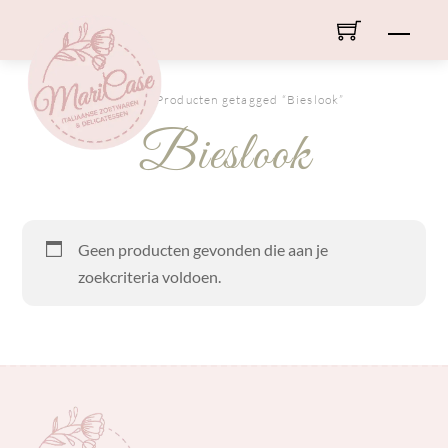
Skip
Men
to
content
HOME
/ Producten getagged “Bieslook”
Bieslook
Geen producten gevonden die aan je
zoekcriteria voldoen.