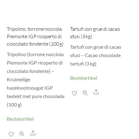
Tripolino, torrone nocciola
Tartufi con grue di cacao
Piemonte IGP ricoperto di
sfusi (3 kg)
cioccolato fondente (100 g)
Tartufi con grue di cacao
Tripolino (torrone nocciola
sfusi – Cacao chocolade
Piemonte IGP ricoperto di
tartufi (3 kg)
cioccolato fondente) –
Bestelartikel
Kruimelige
hazelnootnougat IGP
Share
bedekt met pure chocolade
(100 g)
Bestelartikel
Share