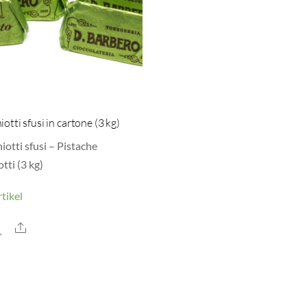
iotti sfusi in cartone (3 kg)
iotti sfusi – Pistache
tti (3 kg)
tikel
Share