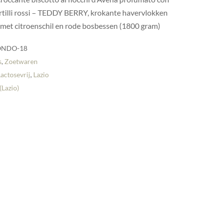
rtilli rossi – TEDDY BERRY, krokante havervlokken
 met citroenschil en rode bosbessen (1800 gram)
NDO-18
s
,
Zoetwaren
Lactosevrij
,
Lazio
(Lazio)