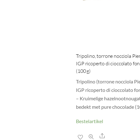
Tripolino, torrone nocciola Pi
IGP ricoperto di cioccolato fo
(100 g)
Tripolino (torrone nocciola P
IGP ricoperto di cioccolato f
– Kruimelige hazelnootnouga
bedekt met pure chocolade (1
Bestelartikel
Share