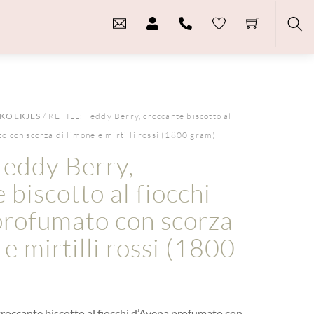
Sea
KOEKJES
/ REFILL: Teddy Berry, croccante biscotto al
o con scorza di limone e mirtilli rossi (1800 gram)
Teddy Berry,
 biscotto al fiocchi
profumato con scorza
 e mirtilli rossi (1800
croccante biscotto al fiocchi d’Avena profumato con