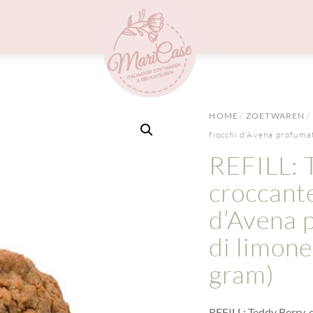
Menu
HOME
/
ZOETWAREN
/
fiocchi d’Avena profumat
REFILL: 
croccante
d’Avena 
di limone
gram)
REFILL: Teddy Berry, 