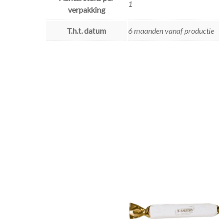
1
verpakking
T.h.t. datum
6 maanden vanaf productie