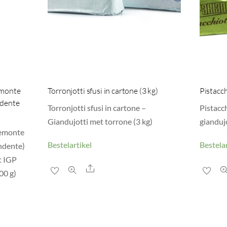
emonte
Torronjotti sfusi in cartone (3 kg)
Pistacch
ndente
Torronjotti sfusi in cartone –
Pistacch
Giandujotti met torrone (3 kg)
giandujo
iemonte
Bestelartikel
Bestelar
ondente)
t IGP
Share
00 g)