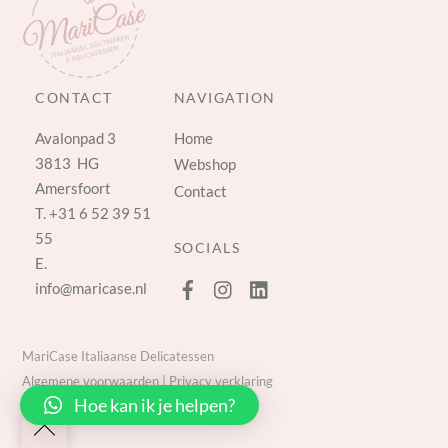
CONTACT
NAVIGATION
Avalonpad 3
Home
3813 HG
Webshop
Amersfoort
Contact
T.
+31 6 52 39 51
55
SOCIALS
E.
info@maricase.nl
MariCase Italiaanse Delicatessen
Algemene voorwaarden
|
Privacy verklaring
Hoe kan ik je helpen?
Back