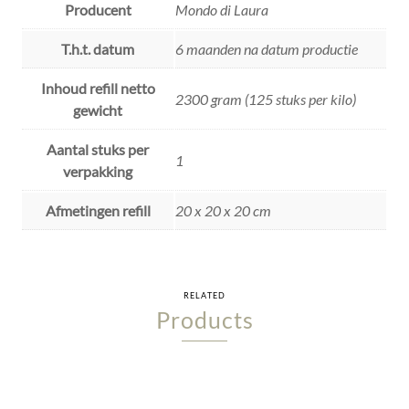
Producent
Mondo di Laura
T.h.t. datum
6 maanden na datum productie
Inhoud refill netto
2300 gram (125 stuks per kilo)
gewicht
Aantal stuks per
1
verpakking
Afmetingen refill
20 x 20 x 20 cm
RELATED
Products