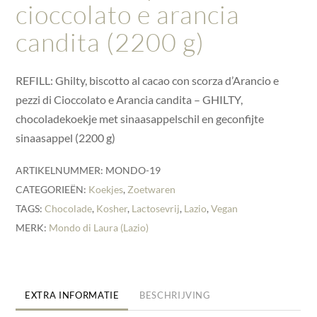
cioccolato e arancia
candita (2200 g)
REFILL: Ghilty, biscotto al cacao con scorza d’Arancio e
pezzi di Cioccolato e Arancia candita – GHILTY,
chocoladekoekje met sinaasappelschil en geconfijte
sinaasappel (2200 g)
ARTIKELNUMMER:
MONDO-19
CATEGORIEËN:
Koekjes
,
Zoetwaren
TAGS:
Chocolade
,
Kosher
,
Lactosevrij
,
Lazio
,
Vegan
MERK:
Mondo di Laura (Lazio)
EXTRA INFORMATIE
BESCHRIJVING