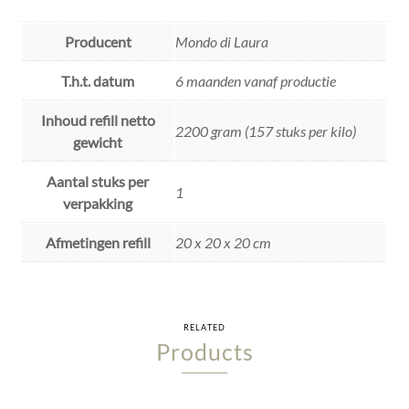
Producent
Mondo di Laura
T.h.t. datum
6 maanden vanaf productie
Inhoud refill netto
2200 gram (157 stuks per kilo)
gewicht
Aantal stuks per
1
verpakking
Afmetingen refill
20 x 20 x 20 cm
RELATED
Products