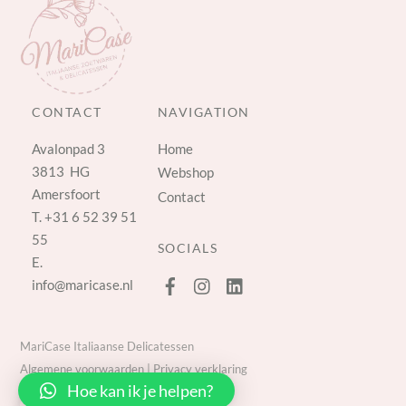
CONTACT
NAVIGATION
Avalonpad 3
Home
3813 HG
Webshop
Amersfoort
Contact
T.
+31 6 52 39 51
55
SOCIALS
E.
info@maricase.nl
MariCase Italiaanse Delicatessen
Algemene voorwaarden
|
Privacy verklaring
Hoe kan ik je helpen?