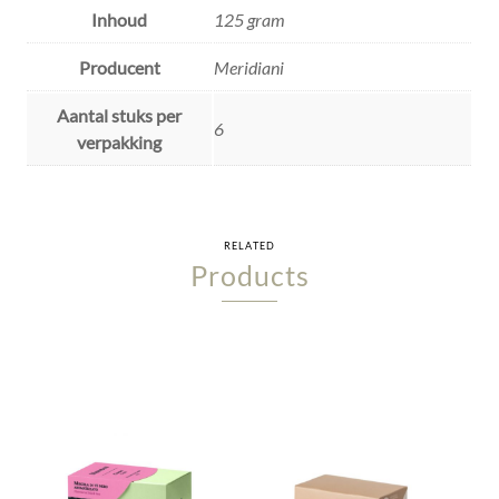
Inhoud
125 gram
Producent
Meridiani
Aantal stuks per
6
verpakking
RELATED
Products