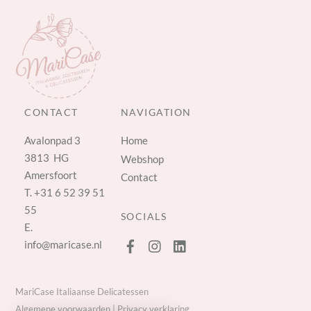
CONTACT
NAVIGATION
Avalonpad 3
Home
3813 HG
Webshop
Amersfoort
Contact
T.
+31 6 52 39 51
55
SOCIALS
E.
info@maricase.nl
MariCase Italiaanse Delicatessen
Algemene voorwaarden
|
Privacy verklaring