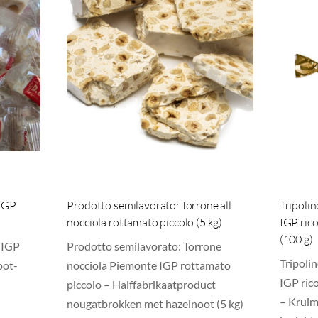
 IGP
Prodotto semilavorato: Torrone all
Tripoli
nocciola rottamato piccolo (5 kg)
IGP rico
(100 g)
 IGP
Prodotto semilavorato: Torrone
Tripoli
oot-
nocciola Piemonte IGP rottamato
IGP ric
piccolo – Halffabrikaatproduct
– Kruim
nougatbrokken met hazelnoot (5 kg)