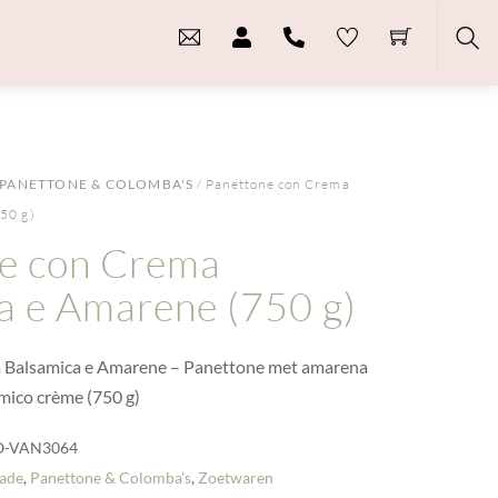
Sea
PANETTONE & COLOMBA'S
/ Panettone con Crema
50 g)
e con Crema
a e Amarene (750 g)
 Balsamica e Amarene – Panettone met amarena
mico crème (750 g)
O-VAN3064
ade
,
Panettone & Colomba's
,
Zoetwaren