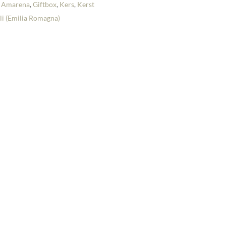
,
Amarena
,
Giftbox
,
Kers
,
Kerst
li (Emilia Romagna)