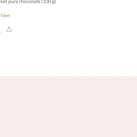
met pure chocolade (100 g)
tikel
Share