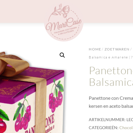
Menu
HOME
/
ZOETWAREN
/
Balsamica e Amarene (7
Panetton
Balsamic
Panettone con Crema
kersen en aceto balsa
ARTIKELNUMMER:
LE
CATEGORIEËN:
Chocol