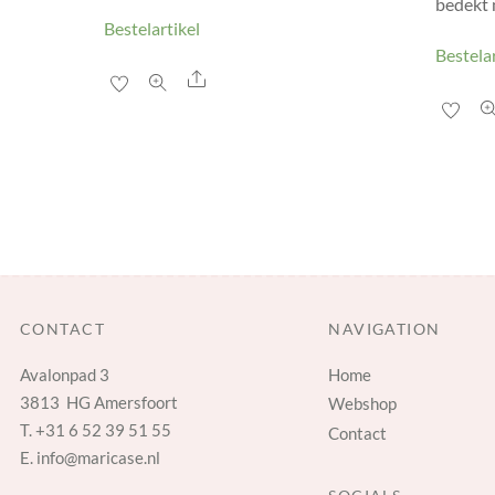
bedekt 
Bestelartikel
Bestelar
Share
CONTACT
NAVIGATION
Avalonpad 3
Home
3813 HG Amersfoort
Webshop
T.
+31 6 52 39 51 55
Contact
E.
info@maricase.nl