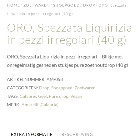
HOME
/
ZOETWAREN
/
SNOEPGOED
/
DROP
/ ORO, Spezzata
Liquirizia in pezzi irregolari (40 g)
ORO, Spezzata Liquirizia
in pezzi irregolari (40 g)
ORO, Spezzata Liquirizia in pezzi irregolari – Blikje met
onregelmatig gesneden stukjes pure zoethoutdrop (40 g)
ARTIKELNUMMER:
AM-058
CATEGORIEËN:
Drop
,
Snoepgoed
,
Zoetwaren
TAGS:
Calabrië
,
Geel
,
Pure drop
,
Vegan
MERK:
Amarelli (Calabria)
EXTRA INFORMATIE
BESCHRIJVING