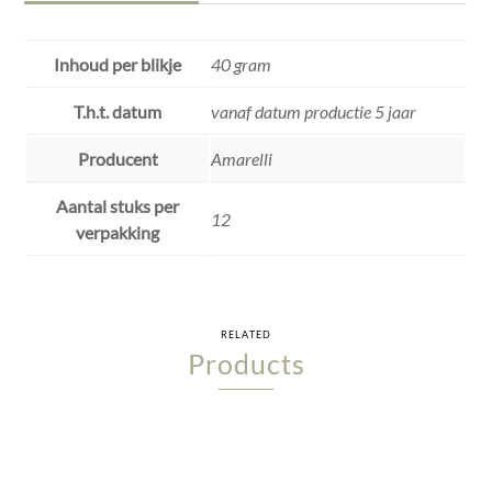
Inhoud per blikje
40 gram
T.h.t. datum
vanaf datum productie 5 jaar
Producent
Amarelli
Aantal stuks per
12
verpakking
RELATED
Products