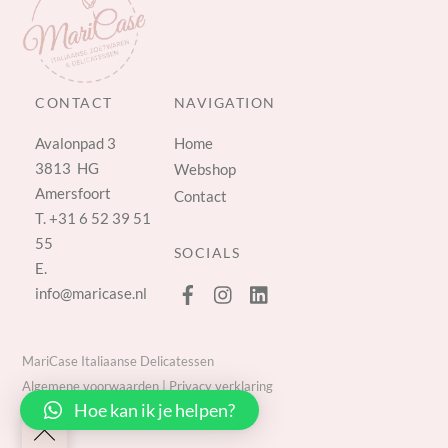
CONTACT
NAVIGATION
Avalonpad 3
Home
3813 HG
Webshop
Amersfoort
Contact
T.
+31 6 52 39 51
55
SOCIALS
E.
info@maricase.nl
MariCase Italiaanse Delicatessen
Algemene voorwaarden
|
Privacy verklaring
Hoe kan ik je helpen?
Back