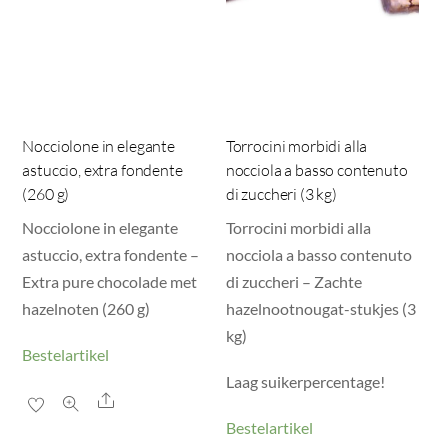
Nocciolone in elegante
Torrocini morbidi alla
astuccio, extra fondente
nocciola a basso contenuto
(260 g)
di zuccheri (3 kg)
Nocciolone in elegante
Torrocini morbidi alla
astuccio, extra fondente –
nocciola a basso contenuto
Extra pure chocolade met
di zuccheri – Zachte
hazelnoten (260 g)
hazelnootnougat-stukjes (3
kg)
Bestelartikel
Laag suikerpercentage!
Share
Bestelartikel