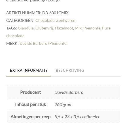
ARTIKELNUMMER:
DB-6001GMIX
CATEGORIEËN:
Chocolade
,
Zoetwaren
TAGS:
Gianduia
,
Glutenvrij
,
Hazelnoot
,
Mix
,
Piemonte
,
Pure
chocolade
MERK:
Davide Barbero (Piemonte)
EXTRA INFORMATIE
BESCHRIJVING
Producent
Davide Barbero
Inhoud per stuk
260 gram
Afmetingen per reep
5,5 x 23 x 3,5 centimeter