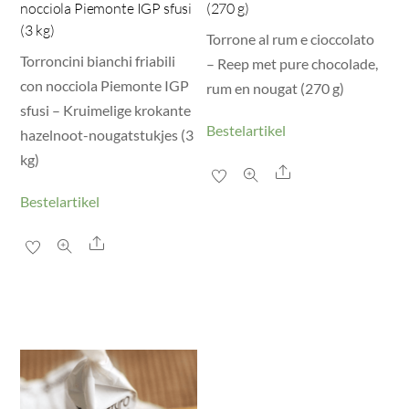
nocciola Piemonte IGP sfusi
(270 g)
(3 kg)
Torrone al rum e cioccolato
Torroncini bianchi friabili
– Reep met pure chocolade,
con nocciola Piemonte IGP
rum en nougat (270 g)
sfusi – Kruimelige krokante
Bestelartikel
hazelnoot-nougatstukjes (3
kg)
Share
Bestelartikel
Share