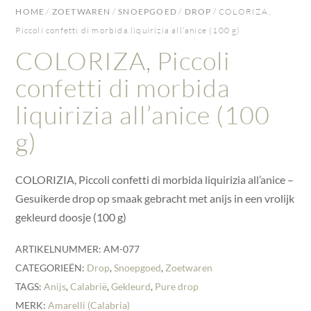
HOME
/
ZOETWAREN
/
SNOEPGOED
/
DROP
/ COLORIZA,
Piccoli confetti di morbida liquirizia all’anice (100 g)
COLORIZA, Piccoli
confetti di morbida
liquirizia all’anice (100
g)
COLORIZIA, Piccoli confetti di morbida liquirizia all’anice –
Gesuikerde drop op smaak gebracht met anijs in een vrolijk
gekleurd doosje (100 g)
ARTIKELNUMMER:
AM-077
CATEGORIEËN:
Drop
,
Snoepgoed
,
Zoetwaren
TAGS:
Anijs
,
Calabrië
,
Gekleurd
,
Pure drop
MERK:
Amarelli (Calabria)