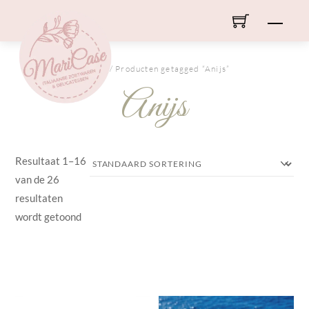
Skip
Men
to
content
HOME
/ Producten getagged “Anijs”
Anijs
Resultaat 1–16
van de 26
resultaten
wordt getoond