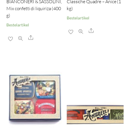
BIANCONERI & SASSOLINI,
Classiche Quadre – Anice (1
Mix confetti di liquiriza (400
kg)
g)
Bestelartikel
Bestelartikel
Share
Share