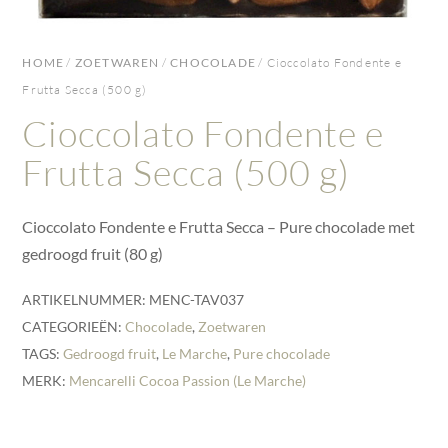
HOME
/
ZOETWAREN
/
CHOCOLADE
/ Cioccolato Fondente e
Frutta Secca (500 g)
Cioccolato Fondente e
Frutta Secca (500 g)
Cioccolato Fondente e Frutta Secca – Pure chocolade met
gedroogd fruit (80 g)
ARTIKELNUMMER:
MENC-TAV037
CATEGORIEËN:
Chocolade
,
Zoetwaren
TAGS:
Gedroogd fruit
,
Le Marche
,
Pure chocolade
MERK:
Mencarelli Cocoa Passion (Le Marche)