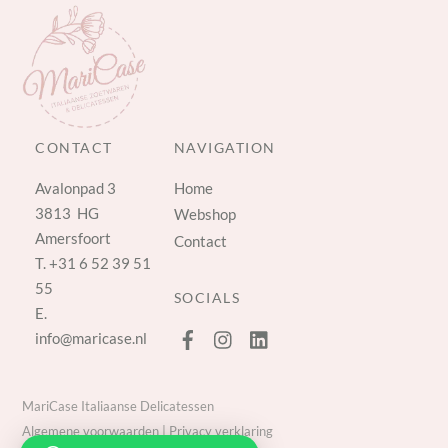
CONTACT
NAVIGATION
Avalonpad 3
Home
3813 HG
Webshop
Amersfoort
Contact
T.
+31 6 52 39 51
55
SOCIALS
E.
info@maricase.nl
MariCase Italiaanse Delicatessen
Algemene voorwaarden
|
Privacy verklaring