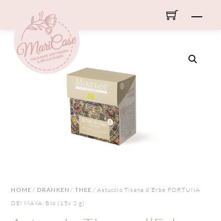
Skip
Men
to
content
HOME
/
DRANKEN
/
THEE
/ Astuccio Tisana d’Erbe FORTUNA
DEI MAYA, Bio (15x 2 g)