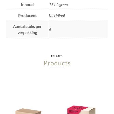
Inhoud
15x 2 gram
Producent
Meridiani
Aantal stuks per
6
verpakking
RELATED
Products