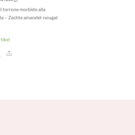
di torrone morbido alla
a – Zachte amandel-nougat
tikel
Share