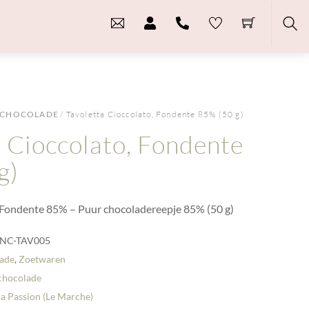
Sea
CHOCOLADE
/ Tavoletta Cioccolato, Fondente 85% (50 g)
a Cioccolato, Fondente
g)
, Fondente 85% – Puur chocoladereepje 85% (50 g)
NC-TAV005
ade
,
Zoetwaren
chocolade
a Passion (Le Marche)