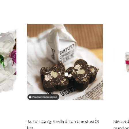
Tartufi con granella di torrone sfusi (3
Stecca d
kg)
mandorl