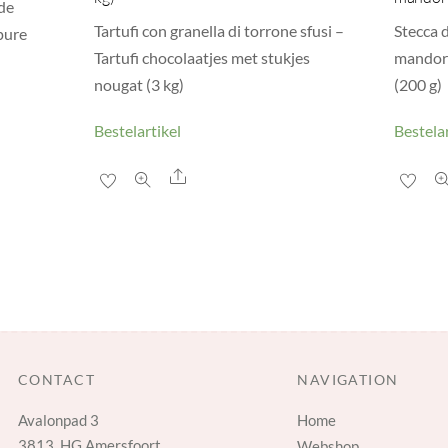
rde
Tartufi con granella di torrone sfusi –
Stecca 
pure
Tartufi chocolaatjes met stukjes
mandorl
nougat (3 kg)
(200 g)
Bestelartikel
Bestelar
Share
CONTACT
NAVIGATION
Avalonpad 3
Home
3813 HG Amersfoort
Webshop