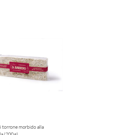
i torrone morbido alla
a (200 g)