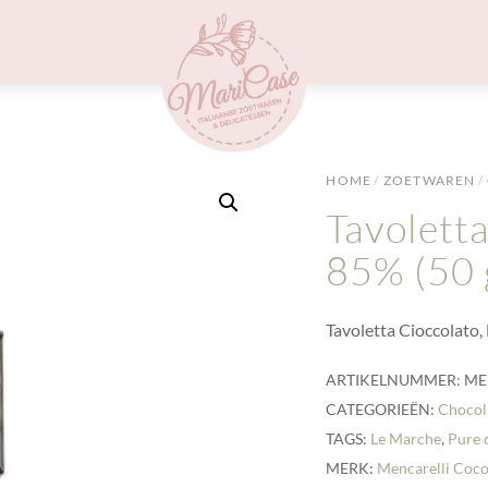
Menu
HOME
/
ZOETWAREN
/
Tavolett
85% (50 
Tavoletta Cioccolato
ARTIKELNUMMER:
ME
CATEGORIEËN:
Chocol
TAGS:
Le Marche
,
Pure 
MERK:
Mencarelli Coco