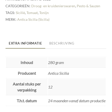
CATEGORIEËN:
Droog- en kruidenierswaren
,
Pesto & Sauzen
TAGS:
Sicilië
,
Tomaat
,
Tonijn
MERK:
Antica Sicilia (Sicilia)
EXTRA INFORMATIE
BESCHRIJVING
Inhoud
280 gram
Producent
Antica Sicilia
Aantal stuks per
12
verpakking
T.h.t. datum
24 maanden vanaf datum productie