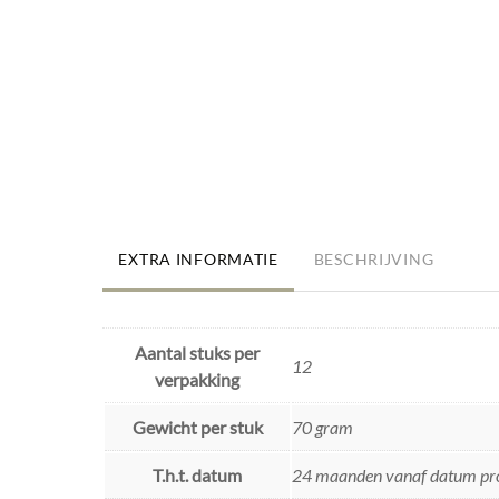
EXTRA INFORMATIE
BESCHRIJVING
Aantal stuks per
12
verpakking
Gewicht per stuk
70 gram
T.h.t. datum
24 maanden vanaf datum pr