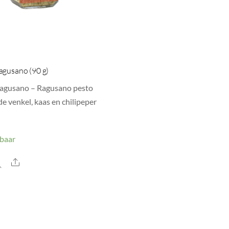
agusano (90 g)
agusano – Ragusano pesto
e venkel, kaas en chilipeper
baar
Share