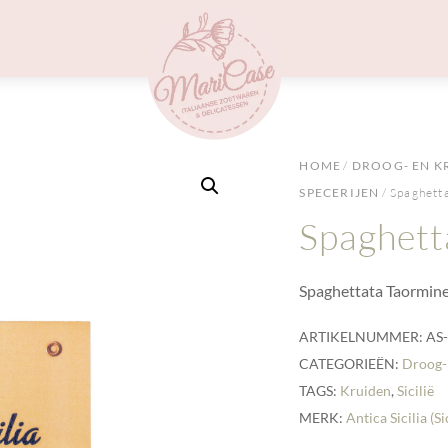
Menu
HOME
/
DROOG- EN K
SPECERIJEN
/ Spaghett
Spaghett
Spaghettata Taormine
ARTIKELNUMMER:
AS
CATEGORIEËN:
Droog-
TAGS:
Kruiden
,
Sicilië
MERK:
Antica Sicilia (Si