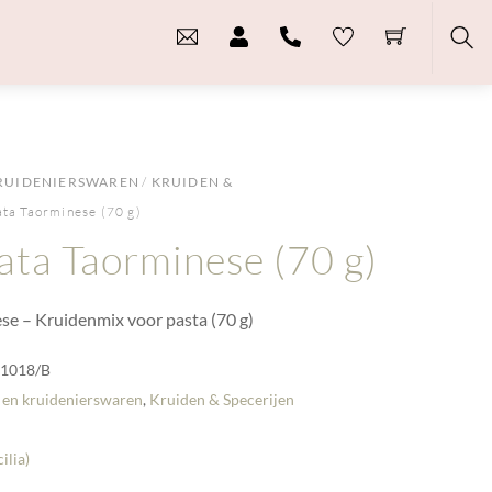
Sea
RUIDENIERSWAREN
/
KRUIDEN &
ata Taorminese (70 g)
ata Taorminese (70 g)
se – Kruidenmix voor pasta (70 g)
-1018/B
 en kruidenierswaren
,
Kruiden & Specerijen
cilia)