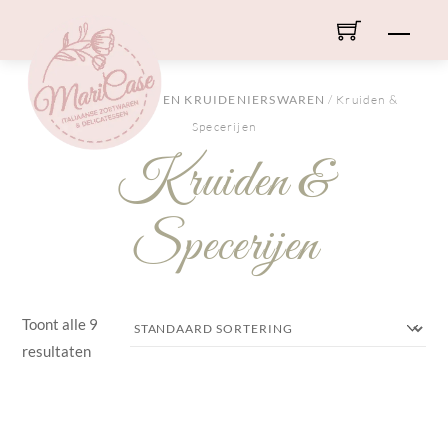
Skip
Men
to
content
HOME
/
DROOG- EN KRUIDENIERSWAREN
/ Kruiden &
Specerijen
Kruiden &
Specerijen
Toont alle 9
resultaten