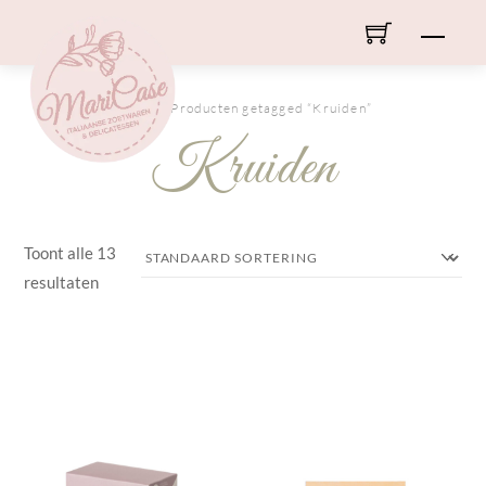
Skip
Men
to
content
HOME
/ Producten getagged “Kruiden”
Kruiden
Toont alle 13
resultaten