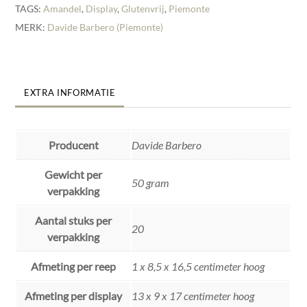
TAGS:
Amandel
,
Display
,
Glutenvrij
,
Piemonte
MERK:
Davide Barbero (Piemonte)
EXTRA INFORMATIE
Producent
Davide Barbero
Gewicht per
50 gram
verpakking
Aantal stuks per
20
verpakking
Afmeting per reep
1 x 8,5 x 16,5 centimeter hoog
Afmeting per display
13 x 9 x 17 centimeter hoog