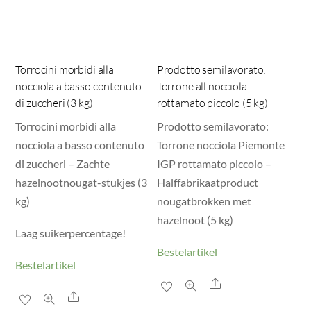
Torrocini morbidi alla
Prodotto semilavorato:
nocciola a basso contenuto
Torrone all nocciola
di zuccheri (3 kg)
rottamato piccolo (5 kg)
Torrocini morbidi alla
Prodotto semilavorato:
nocciola a basso contenuto
Torrone nocciola Piemonte
di zuccheri – Zachte
IGP rottamato piccolo –
hazelnootnougat-stukjes (3
Halffabrikaatproduct
kg)
nougatbrokken met
hazelnoot (5 kg)
Laag suikerpercentage!
Bestelartikel
Bestelartikel
Share
Share