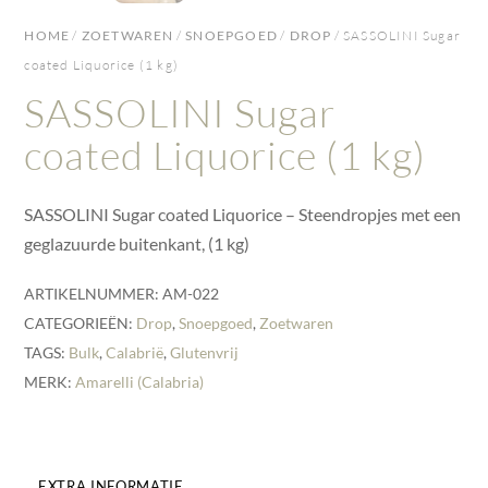
HOME
/
ZOETWAREN
/
SNOEPGOED
/
DROP
/ SASSOLINI Sugar
coated Liquorice (1 kg)
SASSOLINI Sugar
coated Liquorice (1 kg)
SASSOLINI Sugar coated Liquorice – Steendropjes met een
geglazuurde buitenkant, (1 kg)
ARTIKELNUMMER:
AM-022
CATEGORIEËN:
Drop
,
Snoepgoed
,
Zoetwaren
TAGS:
Bulk
,
Calabrië
,
Glutenvrij
MERK:
Amarelli (Calabria)
EXTRA INFORMATIE