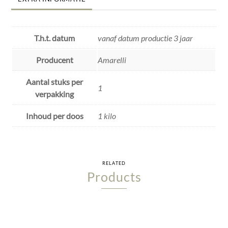
T.h.t. datum
vanaf datum productie 3 jaar
Producent
Amarelli
Aantal stuks per
1
verpakking
Inhoud per doos
1 kilo
RELATED
Products