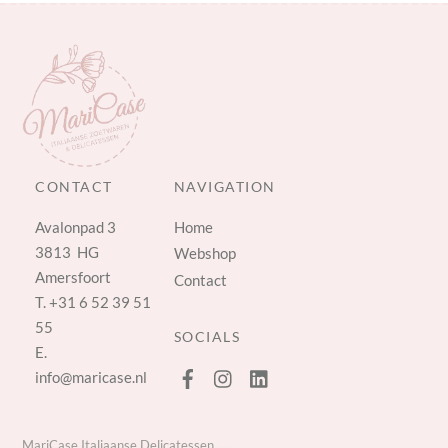
CONTACT
NAVIGATION
Avalonpad 3
Home
3813 HG
Webshop
Amersfoort
Contact
T.
+31 6 52 39 51
55
SOCIALS
E.
info@maricase.nl
MariCase Italiaanse Delicatessen