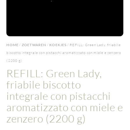
HOME
/
ZOETWAREN
/
KOEKJES
/ REFILL: Green Lady, friabile
biscotto integrale con pistacchi aromatizzato con miele e zenzero
(2200 g)
REFILL: Green Lady,
friabile biscotto
integrale con pistacchi
aromatizzato con miele e
zenzero (2200 g)