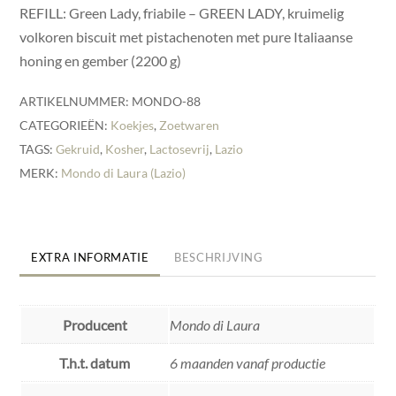
REFILL: Green Lady, friabile – GREEN LADY, kruimelig
volkoren biscuit met pistachenoten met pure Italiaanse
honing en gember (2200 g)
ARTIKELNUMMER:
MONDO-88
CATEGORIEËN:
Koekjes
,
Zoetwaren
TAGS:
Gekruid
,
Kosher
,
Lactosevrij
,
Lazio
MERK:
Mondo di Laura (Lazio)
EXTRA INFORMATIE
BESCHRIJVING
Producent
Mondo di Laura
T.h.t. datum
6 maanden vanaf productie