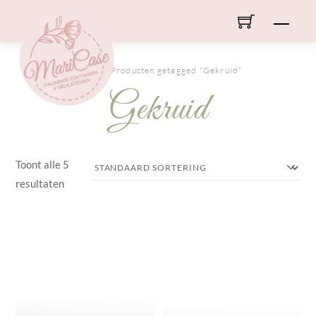
Skip
Men
to
content
HOME
/ Producten getagged “Gekruid”
Gekruid
Toont alle 5
resultaten