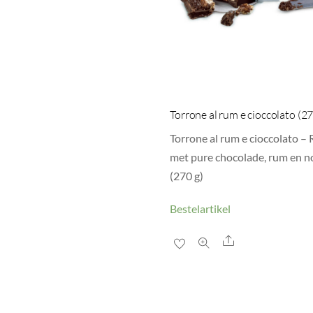
Torrone al rum e cioccolato (27
Torrone al rum e cioccolato –
met pure chocolade, rum en n
(270 g)
Bestelartikel
Share