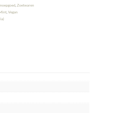
Snoepgoed
,
Zoetwaren
Mint
,
Vegan
ia)