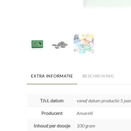
EXTRA INFORMATIE
BESCHRIJVING
T.h.t. datum
vanaf datum productie 5 jaa
Producent
Amarelli
Inhoud per doosje
100 gram