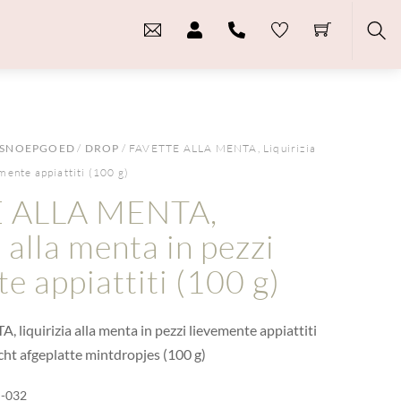
Sea
SNOEPGOED
/
DROP
/ FAVETTE ALLA MENTA, Liquirizia
emente appiattiti (100 g)
 ALLA MENTA,
a alla menta in pezzi
e appiattiti (100 g)
iquirizia alla menta in pezzi lievemente appiattiti
cht afgeplatte mintdropjes (100 g)
-032