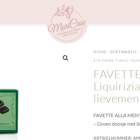
Menu
HOME
/
ZOETWAREN
/
alla menta in pezzi liev
FAVETTE
Liquirizi
lievement
FAVETTE ALLA MENTA, l
– Groen doosje met li
ARTIKELNUMMER:
AM