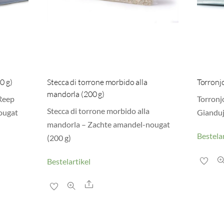
0 g)
Stecca di torrone morbido alla
Torronjo
mandorla (200 g)
 Reep
Torronjo
Stecca di torrone morbido alla
ougat
Gianduj
mandorla – Zachte amandel-nougat
Bestelar
(200 g)
Bestelartikel
Share