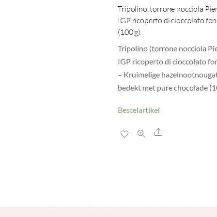
Tripolino, torrone nocciola Pi
IGP ricoperto di cioccolato fo
(100 g)
Tripolino (torrone nocciola P
IGP ricoperto di cioccolato f
– Kruimelige hazelnootnouga
bedekt met pure chocolade (1
Bestelartikel
Share