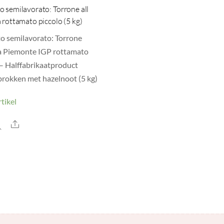
o semilavorato: Torrone all
 rottamato piccolo (5 kg)
o semilavorato: Torrone
a Piemonte IGP rottamato
 – Halffabrikaatproduct
rokken met hazelnoot (5 kg)
tikel
Share