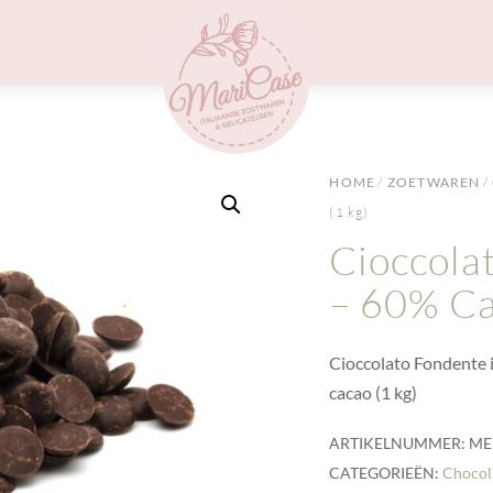
Menu
HOME
/
ZOETWAREN
/
(1 kg)
Cioccola
– 60% Ca
Cioccolato Fondente 
cacao (1 kg)
ARTIKELNUMMER:
ME
CATEGORIEËN:
Chocol