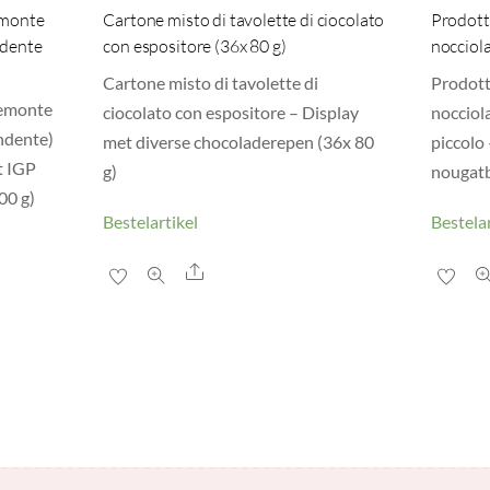
emonte
Cartone misto di tavolette di ciocolato
Prodott
ndente
con espositore (36x 80 g)
nocciola
Cartone misto di tavolette di
Prodott
iemonte
ciocolato con espositore – Display
nocciol
ondente)
met diverse chocoladerepen (36x 80
piccolo
t IGP
g)
nougatb
00 g)
Bestelartikel
Bestelar
Share