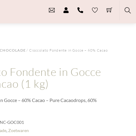
Sea
CHOCOLADE
/ Cioccolato Fondente in Gocce – 60% Cacao
to Fondente in Gocce
cao (1 kg)
in Gocce – 60% Cacao – Pure Cacaodrops, 60%
NC-GOC001
ade
,
Zoetwaren