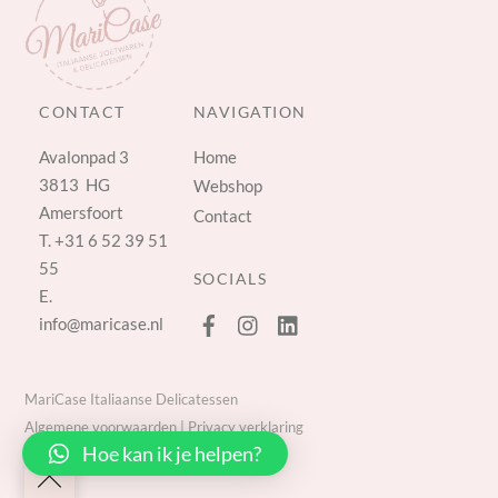
CONTACT
NAVIGATION
Avalonpad 3
Home
3813 HG
Webshop
Amersfoort
Contact
T.
+31 6 52 39 51
55
SOCIALS
E.
info@maricase.nl
MariCase Italiaanse Delicatessen
Algemene voorwaarden
|
Privacy verklaring
Hoe kan ik je helpen?
Back