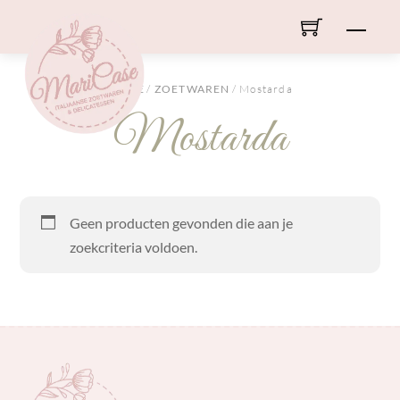
Skip
Men
to
content
HOME
/
ZOETWAREN
/ Mostarda
Mostarda
Geen producten gevonden die aan je
zoekcriteria voldoen.