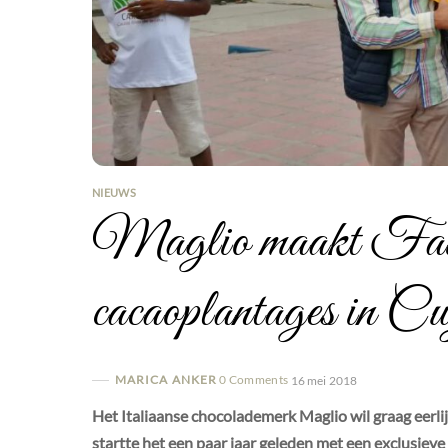
NIEUWS
Maglio maakt Fairt
cacaoplantages in 
MARICA ANKER
0 Comments
16 mei 2018
Het Italiaanse chocolademerk Maglio wil graag eerli
startte het een paar jaar geleden met een exclusie