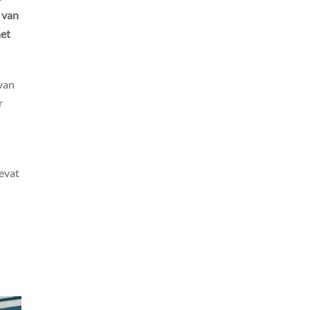
 van
het
 van
r
bevat