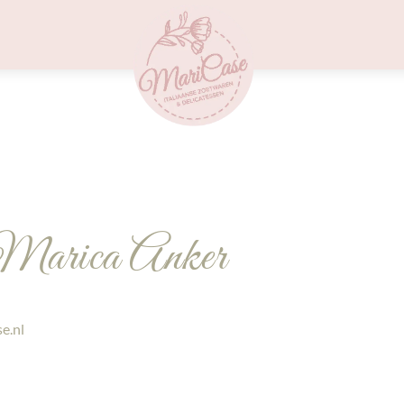
Menu
Marica Anker
e.nl